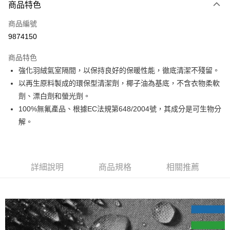
3 期 0 利率 每期
NT$100
21家銀行
商品特色
合作金庫商業銀行
第一商業銀行
超商取貨付款
商品編號
華南商業銀行
彰化商業銀行
9874150
LINE Pay
上海商業儲蓄銀行
台北富邦商業銀行
國泰世華商業銀行
兆豐國際商業銀行
商品特色
Apple Pay
臺灣中小企業銀行
台中商業銀行
強化羽絨氣室隔間，以保持良好的保暖性能，徹底清潔不殘留。
匯豐（台灣）商業銀行
華泰商業銀行
ATM付款
以再生原料製成的環保型清潔劑，椰子油為基底，不含衣物柔軟
聯邦商業銀行
遠東國際商業銀行
元大商業銀行
永豐商業銀行
劑、漂白劑和螢光劑。
運送方式
玉山商業銀行
星展（台灣）商業銀行
100%無氟產品、根據EC法規第648/2004號，其成分是可生物分
台新國際商業銀行
中國信託商業銀行
全家取貨付款
解。
台灣樂天信用卡公司
每筆NT$60，滿NT$490(含以上)免運費
付款後全家取貨
詳細說明
商品規格
相關推薦
每筆NT$60，滿NT$490(含以上)免運費
7-11取貨付款
每筆NT$60，滿NT$490(含以上)免運費
付款後7-11取貨