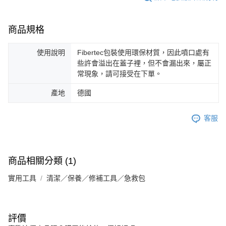
商品規格
使用說明
Fibertec包裝使用環保材質，因此噴口處有
些許會溢出在蓋子裡，但不會漏出來，屬正
常現象，請可接受在下單。
產地
德國
客服
商品相關分類 (1)
實用工具
清潔／保養／修補工具／急救包
評價