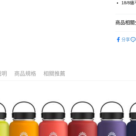
18/
元大商
玉山商
運送方式
台新國
商品相關分
台灣樂
全家取貨
每筆NT$6
飲水系統
分享
付款後全
每筆NT$6
7-11取貨
每筆NT$6
說明
商品規格
相關推薦
付款後7-1
每筆NT$6
宅配
每筆NT$8
離島宅配
每筆NT$8