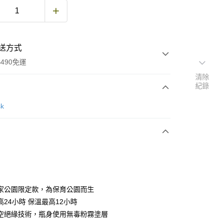
送方式
490免運
清除
紀錄
次付款
sk
期付款
0 利率 每期
NT$533
21家銀行
庫商業銀行
第一商業銀行
付款
業銀行
彰化商業銀行
業儲蓄銀行
台北富邦商業銀行
華商業銀行
兆豐國際商業銀行
家公園限定款，為保育公園而生
小企業銀行
台中商業銀行
高24小時 保溫最高12小時
台灣）商業銀行
華泰商業銀行
空絕緣技術，瓶身使用無毒粉霧塗層
業銀行
遠東國際商業銀行