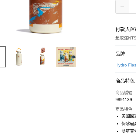
付款與運
超取滿NT$
付款方式
品牌
信用卡一
Hydro Fla
信用卡分
商品特色
3 期 
商品編號
合作金
超商取貨
9891139
華南商
LINE Pay
上海商
商品特色
國泰世
美國國
Apple Pay
臺灣中
保冰最
匯豐（
ATM付款
雙壁真
聯邦商