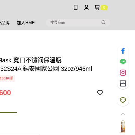
0
外品牌
加入HME
o Flask 寬口不鏽鋼保溫瓶
32S24A 錫安國家公園 32oz/946ml
490免運
600