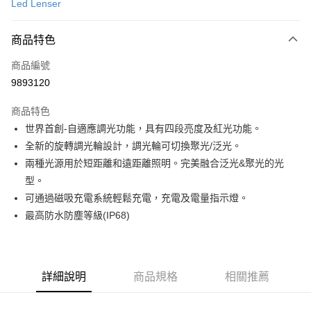
Led Lenser
信用卡分期付款
3 期 0 利率 每期
NT$1,496
21家銀行
商品特色
合作金庫商業銀行
第一商業銀行
超商取貨付款
商品編號
華南商業銀行
彰化商業銀行
9893120
LINE Pay
上海商業儲蓄銀行
台北富邦商業銀行
國泰世華商業銀行
兆豐國際商業銀行
商品特色
Apple Pay
臺灣中小企業銀行
台中商業銀行
世界首創-自適應調光功能，具有四段亮度及紅光功能。
匯豐（台灣）商業銀行
華泰商業銀行
ATM付款
全新的旋轉調光輪設計，調光輪可切換聚光/泛光。
聯邦商業銀行
遠東國際商業銀行
元大商業銀行
永豐商業銀行
兩種光源用於短距離和遠距離照明。完美融合泛光&聚光的光
運送方式
玉山商業銀行
星展（台灣）商業銀行
型。
台新國際商業銀行
中國信託商業銀行
全家取貨付款
可通過磁吸充電系統輕鬆充電，充電及電量指示燈。
台灣樂天信用卡公司
最高防水防塵等級(IP68)
每筆NT$60，滿NT$490(含以上)免運費
付款後全家取貨
每筆NT$60，滿NT$490(含以上)免運費
詳細說明
商品規格
相關推薦
7-11取貨付款
每筆NT$60，滿NT$490(含以上)免運費