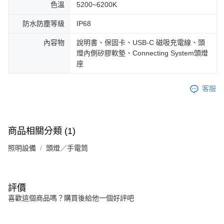
色溫
5200~6200K
防水防塵等級
IP68
內容物
說明書、保固卡、USB-C 磁吸充電線、頭
燈內側矽膠軟墊、Connecting System頭燈
座
客服
商品相關分類 (1)
照明設備
頭燈／手電筒
評價
喜歡這個商品嗎？購買後給他一個好評吧