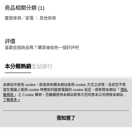
商品相關分類 (1)
露營傢俱／家電
其他傢俱
評價
喜歡這個商品嗎？購買後給他一個好評吧
本分類熱銷
全站排行
本網站中使用 cookie，欲查詢有關本網站使用 cookie 方式之詳情，及若您不希
熱門標籤
望在電腦上使用 cookie 時應如何變更電腦的 cookie 設定，請參閱本網站「
隱私
權條款
」之 Cookie 聲明。您繼續使用本網站即表示您同意本公司得按本網站使
用條款之 Cookie 聲明使用 cookie。
了解更多 >
我知道了