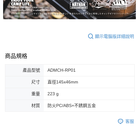
顯示電腦版詳細說明
商品規格
產品型號
ADMCH-RP01
尺寸
直徑145x46mm
重量
223 g
材質
防火PC/ABS+不銹鋼五金
客服