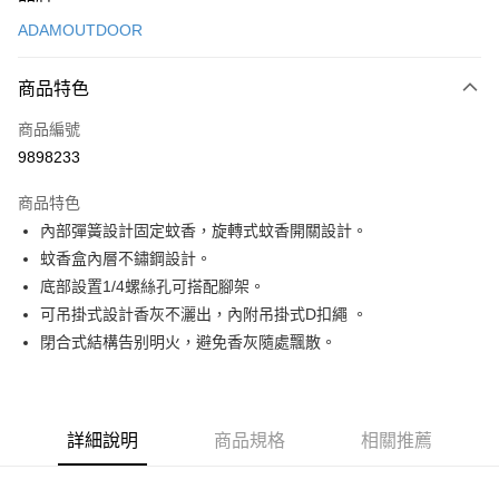
信用卡一次付款
ADAMOUTDOOR
信用卡分期付款
3 期 0 利率 每期
NT$99
21家銀行
商品特色
合作金庫商業銀行
第一商業銀行
超商取貨付款
商品編號
華南商業銀行
彰化商業銀行
9898233
LINE Pay
上海商業儲蓄銀行
台北富邦商業銀行
國泰世華商業銀行
兆豐國際商業銀行
商品特色
Apple Pay
臺灣中小企業銀行
台中商業銀行
內部彈簧設計固定蚊香，旋轉式蚊香開關設計。
匯豐（台灣）商業銀行
華泰商業銀行
ATM付款
蚊香盒內層不鏽鋼設計。
聯邦商業銀行
遠東國際商業銀行
元大商業銀行
永豐商業銀行
底部設置1/4螺絲孔可搭配腳架。
運送方式
玉山商業銀行
星展（台灣）商業銀行
可吊掛式設計香灰不灑出，內附吊掛式D扣繩 。
台新國際商業銀行
中國信託商業銀行
全家取貨付款
閉合式結構告别明火，避免香灰隨處飄散。
台灣樂天信用卡公司
每筆NT$60，滿NT$490(含以上)免運費
付款後全家取貨
詳細說明
商品規格
相關推薦
每筆NT$60，滿NT$490(含以上)免運費
7-11取貨付款