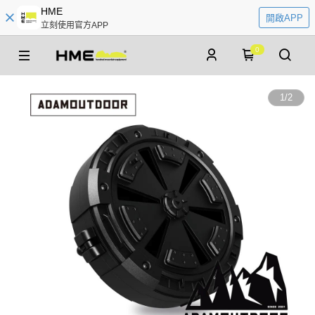
HME
開啟APP
立刻使用官方APP
0
1
/
2