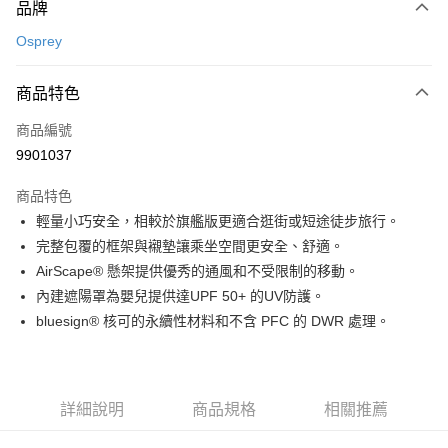
品牌
信用卡一次付款
Osprey
信用卡分期付款
3 期 0 利率 每期
NT$3,900
21家銀行
商品特色
合作金庫商業銀行
第一商業銀行
LINE Pay
商品編號
華南商業銀行
彰化商業銀行
9901037
Apple Pay
上海商業儲蓄銀行
台北富邦商業銀行
國泰世華商業銀行
兆豐國際商業銀行
商品特色
ATM付款
臺灣中小企業銀行
台中商業銀行
輕量小巧安全，相較於旗艦版更適合逛街或短途徒步旅行。
匯豐（台灣）商業銀行
華泰商業銀行
完整包覆的框架與襯墊讓乘坐空間更安全、舒適。
聯邦商業銀行
遠東國際商業銀行
運送方式
元大商業銀行
永豐商業銀行
AirScape® 懸架提供優秀的通風和不受限制的移動。
宅配
玉山商業銀行
星展（台灣）商業銀行
內建遮陽罩為嬰兒提供達UPF 50+ 的UV防護。
每筆NT$80，滿NT$490(含以上)免運費
台新國際商業銀行
中國信託商業銀行
bluesign® 核可的永續性材料和不含 PFC 的 DWR 處理。
台灣樂天信用卡公司
離島宅配
每筆NT$80，滿NT$490(含以上)免運費
詳細說明
商品規格
相關推薦
付款後門市自取
免運費