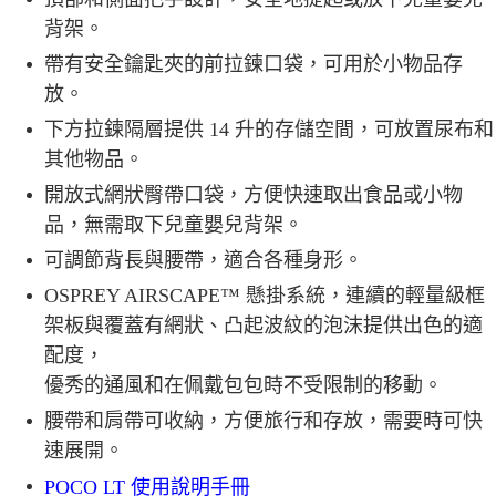
背架。
帶有安全鑰匙夾的前拉鍊口袋，可用於小物品存
放。
下方拉鍊隔層提供 14 升的存儲空間，可放置尿布和
其他物品。
開放式網狀臀帶口袋，方便快速取出食品或小物
品，無需取下兒童嬰兒背架。
可調節背長與腰帶，適合各種身形。
OSPREY AIRSCAPE™ 懸掛系統，連續的輕量級框
架板與覆蓋有網狀、凸起波紋的泡沫提供出色的適
配度，
優秀的通風和在佩戴包包時不受限制的移動。
腰帶和肩帶可收納，方便旅行和存放，需要時可快
速展開。
POCO LT 使用說明手冊