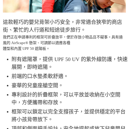
這款輕巧的嬰兒背架小巧安全，非常適合狹窄的商店
街、繁忙的人行道和短途徒步旅行。
我們正在申請專利的框架可折疊放平，便於存放小物品且不礙事。具有通
風的 AirScape® 懸架、可調節以適應各種
體型和內置 UPF 50 遮陽板。
附有遮陽罩，提供 UPF 50 UV 的紫外線防護，快速
展開，即時遮陽。
前端的口水墊柔軟舒適。
豪華的兒童座艙空間。
專利設計的折疊框架，可以平放並收納在小空間
中，方便攜帶和存放。
框架可以鎖定以完全支撐孩子，並提供穩定的平台
將小孩背帶放下。
頂部和側面把手設計，安全地提起或放下兒童嬰兒