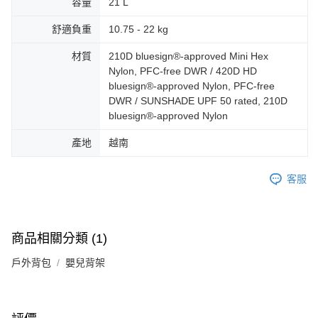
容量
21 L
舒適負重
10.75 - 22 kg
材質
210D bluesign®-approved Mini Hex
Nylon, PFC-free DWR / 420D HD
bluesign®-approved Nylon, PFC-free
DWR / SUNSHADE UPF 50 rated, 210D
bluesign®-approved Nylon
產地
越南
客服
商品相關分類 (1)
戶外背包
嬰兒背架