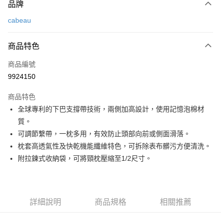
品牌
信用卡一次付款
cabeau
信用卡分期付款
3 期 0 利率 每期
NT$533
21家銀行
商品特色
合作金庫商業銀行
第一商業銀行
超商取貨付款
商品編號
華南商業銀行
彰化商業銀行
9924150
LINE Pay
上海商業儲蓄銀行
台北富邦商業銀行
國泰世華商業銀行
兆豐國際商業銀行
商品特色
Apple Pay
臺灣中小企業銀行
台中商業銀行
全球專利的下巴支撐帶技術，兩側加高設計，使用記憶泡棉材
匯豐（台灣）商業銀行
華泰商業銀行
ATM付款
質。
聯邦商業銀行
遠東國際商業銀行
元大商業銀行
永豐商業銀行
可調節繫帶，一枕多用，有效防止頭部向前或側面滑落。
運送方式
玉山商業銀行
星展（台灣）商業銀行
枕套高透氣性及快乾機能纖維特色，可拆除表布髒污方便清洗。
台新國際商業銀行
中國信託商業銀行
全家取貨付款
附拉鍊式收納袋，可將頸枕壓縮至1/2尺寸。
台灣樂天信用卡公司
每筆NT$60，滿NT$490(含以上)免運費
付款後全家取貨
詳細說明
商品規格
相關推薦
每筆NT$60，滿NT$490(含以上)免運費