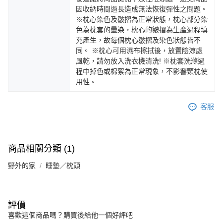
因收納時間過長造成無法恢復彈性之問題。
※枕心染色及皺摺為正常狀態，枕心部分染
色為枕套的暈染，枕心的皺摺為生產過程填
充產生，故每個枕心皺摺及染色狀態皆不
同。 ※枕心可用濕布擦拭後，放置陰涼處
風乾，請勿放入洗衣機清洗! ※枕套洗滌過
程中掉色或棉絮為正常現象，不影響頸枕使
用性。
客服
商品相關分類 (1)
野外的家
睡墊／枕頭
評價
喜歡這個商品嗎？購買後給他一個好評吧