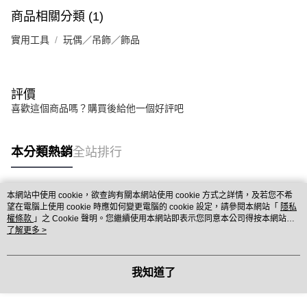
商品相關分類 (1)
實用工具
玩偶／吊飾／飾品
評價
喜歡這個商品嗎？購買後給他一個好評吧
本分類熱銷
全站排行
本網站中使用 cookie，欲查詢有關本網站使用 cookie 方式之詳情，及若您不希
熱門標籤
望在電腦上使用 cookie 時應如何變更電腦的 cookie 設定，請參閱本網站「
隱私
權條款
」之 Cookie 聲明。您繼續使用本網站即表示您同意本公司得按本網站使
用條款之 Cookie 聲明使用 cookie。
了解更多 >
我知道了