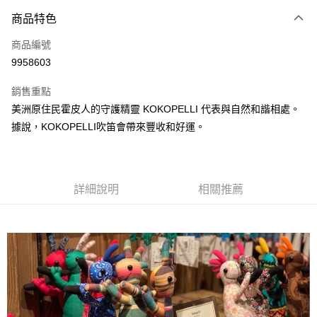
3 期 0 利率 每期
NT$130
21家銀行
商品特色
合作金庫商業銀行
第一商業銀行
超商取貨付款
商品編號
華南商業銀行
彰化商業銀行
9958603
LINE Pay
上海商業儲蓄銀行
台北富邦商業銀行
國泰世華商業銀行
兆豐國際商業銀行
銷售重點
Apple Pay
臺灣中小企業銀行
台中商業銀行
美洲原住民霍皮人的守護精靈 KOKOPELLI 代表與自然和諧相處。
匯豐（台灣）商業銀行
華泰商業銀行
ATM付款
據說，KOKOPELLI吹笛會帶來豐收和好運。
聯邦商業銀行
遠東國際商業銀行
元大商業銀行
永豐商業銀行
運送方式
玉山商業銀行
星展（台灣）商業銀行
台新國際商業銀行
中國信託商業銀行
全家取貨付款
台灣樂天信用卡公司
詳細說明
相關推薦
每筆NT$60，滿NT$490(含以上)免運費
付款後全家取貨
每筆NT$60，滿NT$490(含以上)免運費
7-11取貨付款
每筆NT$60，滿NT$490(含以上)免運費
付款後7-11取貨