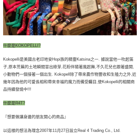
每筆NT$60，滿NT$490(含以上)免運費
宅配
每筆NT$80，滿NT$490(含以上)免運費
離島宅配
什麼是KOKOPELLI?
每筆NT$80，滿NT$490(含以上)免運費
付款後門市自取
Kokopelli是美國古老印地安Hopi族的精靈Katsina之一. 據說當他一吹起笛
子,原本荒蕪的土地瞬間冒出綠芽,花粉伴隨著風起舞,不久花兒也跟著盛開,
免運費
小動物們一個接著一個出生. Kokopell除了帶來農作物豐收和生殖力之外,近
幾年因為他的可愛長相和帶來幸福的魔力而備受矚目,使Kokopelli的相關商
品持續發燒中!!!
​什麼是R4T?
『想要做讓身邊的朋友開心的商品』
以這樣的想法為理念2007年11月27日設立Real 4 Trading Co., Ltd.