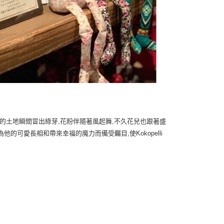
,原本荒蕪的土地瞬間冒出綠芽,花粉伴隨著風起舞,不久花兒也跟著盛
為他的可愛長相和帶來幸福的魔力而備受矚目,使Kokopelli