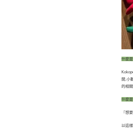
什麼是K
Kok
開,小
的相關
​什麼是
『想
以這樣的