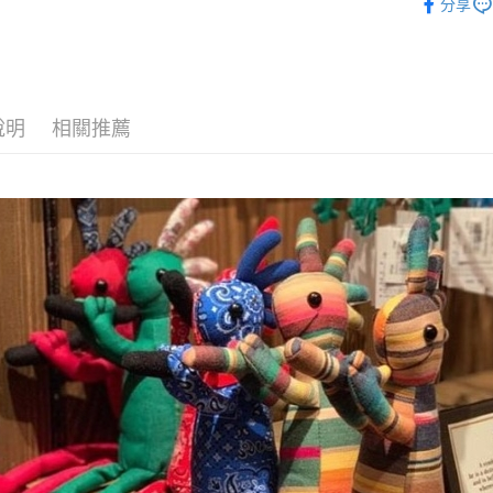
台灣樂
分享
全家取貨
每筆NT$6
付款後全
每筆NT$6
說明
相關推薦
7-11取貨
每筆NT$6
付款後7-1
每筆NT$6
宅配
每筆NT$8
離島宅配
每筆NT$8
付款後門
免運費