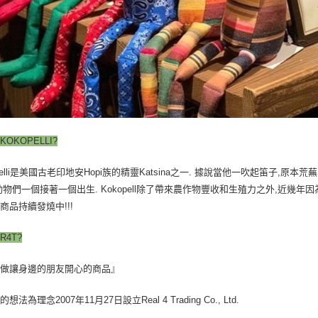
OKOPELLI?
opelli是美國古老印地安Hopi族的精靈Katsina之一. 據說當他一吹起笛子
動物們一個接著一個出生. Kokopell除了帶來農作物豐收和生殖力之外,近幾年因
商品持續發燒中!!!
R4T?
要做讓身邊的朋友開心的商品』
想法為理念2007年11月27日設立Real 4 Trading Co., Ltd.