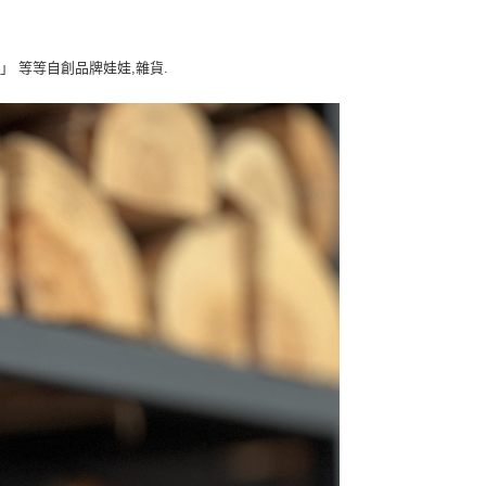
® 」 等等自創品牌娃娃,雜貨.