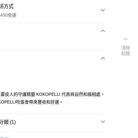
送方式
490免運
次付款
清除
紀錄
期付款
0 利率 每期
NT$326
21家銀行
庫商業銀行
第一商業銀行
付款
業銀行
彰化商業銀行
業儲蓄銀行
台北富邦商業銀行
華商業銀行
兆豐國際商業銀行
霍皮人的守護精靈 KOKOPELLI 代表與自然和諧相處。
小企業銀行
台中商業銀行
KOPELLI吹笛會帶來豐收和好運。
台灣）商業銀行
華泰商業銀行
業銀行
遠東國際商業銀行
業銀行
永豐商業銀行
類 (1)
業銀行
星展（台灣）商業銀行
際商業銀行
中國信託商業銀行
玩偶／吊飾／飾品