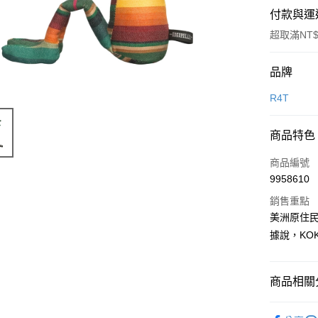
付款與運
超取滿NT$
付款方式
品牌
信用卡一
R4T
信用卡分
商品特色
3 期 
商品編號
合作金
超商取貨
9958610
華南商
LINE Pay
上海商
銷售重點
國泰世
美洲原住民
Apple Pay
臺灣中
據說，KO
匯豐（
ATM付款
聯邦商
元大商
商品相關分
玉山商
運送方式
台新國
實用工具