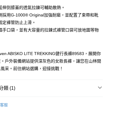
台灣）商業銀行
華泰商業銀行
延伸到膝蓋的透氣拉鍊可輔助散熱。
業銀行
遠東國際商業銀行
採用G-1000® Original加強耐磨，並配置了束帶和靴
業銀行
永豐商業銀行
固定褲管防止上滑。
業銀行
星展（台灣）商業銀行
際商業銀行
中國信託商業銀行
插手口袋，並有大容量的拉鍊式褲管口袋可放地圖等物
天信用卡公司
付款
0，滿NT$490(含以上)免運費
raven ABISKO LITE TREKKING健行長褲89583，展開你
家取貨
旅。戶外裝備網站提供深灰色的女款長褲，讓您在山林間
0，滿NT$490(含以上)免運費
與風采。前往網站選購，迎接挑戰！
付款
0，滿NT$490(含以上)免運費
類 (1)
1取貨
服飾
女｜機能長褲
0，滿NT$490(含以上)免運費
客服
0，滿NT$490(含以上)免運費