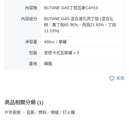
內容物
BUTANE GAS丁烷瓦斯C4H10
內容成分
BUTANE GAS 混合液化丙丁烷 (混合比
例：異丁烷65.96%、丙烷21.83%、丁烷
11.53%)
淨容量
466cc / 單罐
包裝
安控卡式瓦斯罐 x 3
產地
韓國
客服
商品相關分類 (1)
戶外廚房
瓦斯／燃料／噴槍／打火機