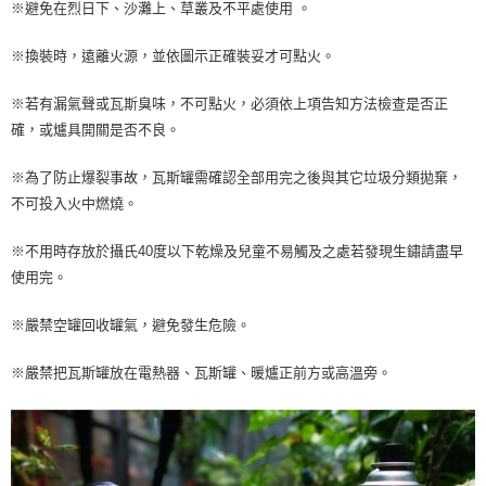
※避免在烈日下、沙灘上、草叢及不平處使用 。
※換裝時，遠離火源，並依圖示正確裝妥才可點火。
※若有漏氣聲或瓦斯臭味，不可點火，必須依上項告知方法檢查是否正
確，或爐具開關是否不良。
※為了防止爆裂事故，瓦斯罐需確認全部用完之後與其它垃圾分類拋棄，
不可投入火中燃燒。
※不用時存放於攝氏40度以下乾燥及兒童不易觸及之處若發現生鏽請盡早
使用完。
※嚴禁空罐回收罐氣，避免發生危險。
※嚴禁把瓦斯罐放在電熱器、瓦斯罐、暖爐正前方或高溫旁。