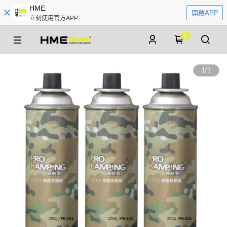
HME
開啟APP
立刻使用官方APP
0
1
/
1