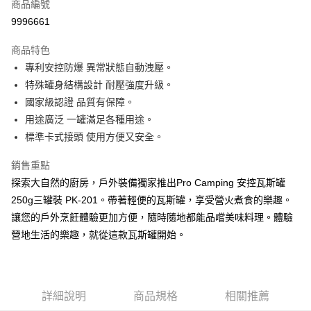
超商取貨付款
商品編號
華南商業銀行
彰化商業銀行
9996661
LINE Pay
上海商業儲蓄銀行
台北富邦商業銀行
國泰世華商業銀行
兆豐國際商業銀行
商品特色
Apple Pay
臺灣中小企業銀行
台中商業銀行
專利安控防爆 異常狀態自動洩壓。
匯豐（台灣）商業銀行
華泰商業銀行
ATM付款
特殊罐身結構設計 耐壓強度升級。
聯邦商業銀行
遠東國際商業銀行
元大商業銀行
永豐商業銀行
國家級認證 品質有保障。
運送方式
玉山商業銀行
星展（台灣）商業銀行
用途廣泛 一罐滿足各種用途。
台新國際商業銀行
中國信託商業銀行
全家取貨付款
標準卡式接頭 使用方便又安全。
台灣樂天信用卡公司
每筆NT$60，滿NT$490(含以上)免運費
銷售重點
付款後全家取貨
探索大自然的廚房，戶外裝備獨家推出Pro Camping 安控瓦斯罐
每筆NT$60，滿NT$490(含以上)免運費
250g三罐裝 PK-201。帶著輕便的瓦斯罐，享受營火煮食的樂趣。
讓您的戶外烹飪體驗更加方便，隨時隨地都能品嚐美味料理。體驗
7-11取貨付款
營地生活的樂趣，就從這款瓦斯罐開始。
每筆NT$60，滿NT$490(含以上)免運費
付款後7-11取貨
每筆NT$60，滿NT$490(含以上)免運費
詳細說明
商品規格
相關推薦